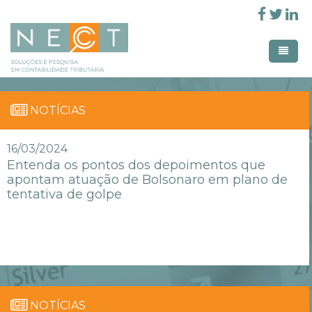
Pular para o conteúdo principal
Home
NOTÍCIAS
Home Creative
Área de atuação
16/03/2024
Home Creative Parallax
Entenda os pontos dos depoimentos que
Linhas de pesquisa
apontam atuação de Bolsonaro em plano de
Workshop
Membros
tentativa de golpe
Produção Acadêmica
Parceiros
Workshops Realizados
Pages
Revistas
Estudos em Contabilidade e
Entrar
Tributação
NOTÍCIAS