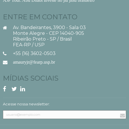
AJP Tour: Abu Dhabi investe no jiu jitsu brasileiro
ENTRE EM CONTATO
Av. Bandeirantes, 3900 - Sala 03
Monte Alegre - CEP 14040-905
Ribeirão Preto - SP / Brasil
FEA-RP / USP
+55 (16) 3602-0503
amauryjr@fearp.usp.br
MÍDIAS SOCIAIS
Acesse nossa newsletter: