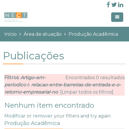
Pular para o conteúdo principal
Você está aqui:
Início
Área de atuação
Produção Acadêmica
Home
Home Creative
Publicações
Área de atuação
Home Creative Parallax
Linhas de pesquisa
Workshop
Membros
Filtros:
Artigo-em-
Encontrados 0 resultados
Produção Acadêmica
Parceiros
Workshops Realizados
periodico
é
relacao-entre-barreiras-de-entrada-e-o-
Pages
Revistas
retorno-empresarial-no
[Limpar todos os filtros]
Estudos em Contabilidade e
Nenhum item encontrado
Entrar
Tributação
Modificar
or
remover
your filters and try again.
Produção Acadêmica