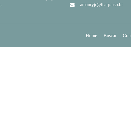
amauryjr@fearp.usp.br
o
Home
Buscar
Con