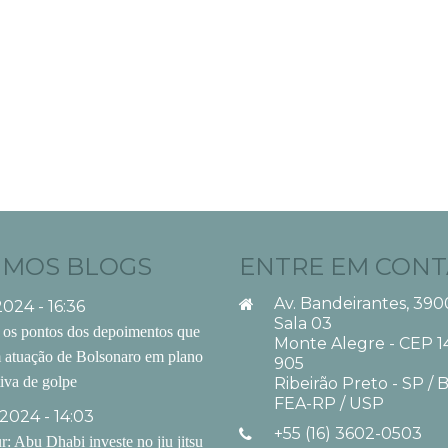
IMOS BLOGS
ENTRE EM CON
Av. Bandeirantes, 390
2024 - 16:36
Sala 03
 os pontos dos depoimentos que
Monte Alegre - CEP 1
 atuação de Bolsonaro em plano
905
tiva de golpe
Ribeirão Preto - SP / B
FEA-RP / USP
2024 - 14:03
+55 (16) 3602-0503
: Abu Dhabi investe no jiu jitsu