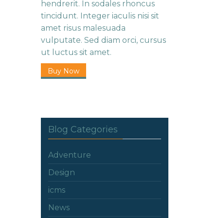
hendrerit. In sodales rhoncus
tincidunt. Integer iaculis nisi sit
amet risus malesuada
vulputate. Sed diam orci, cursus
ut luctus sit amet.
Buy Now
Blog Categories
Adventure
Design
icms
News