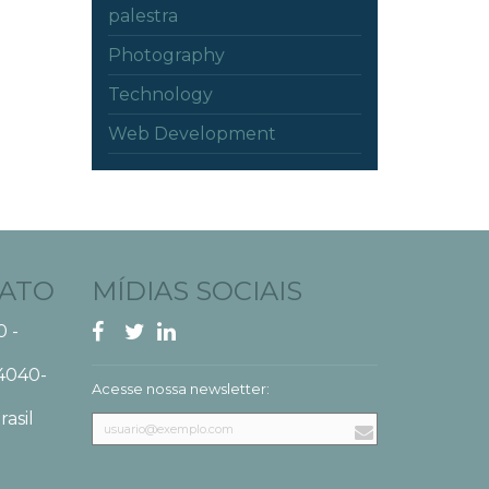
palestra
Photography
Technology
Web Development
TATO
MÍDIAS SOCIAIS
0 -
4040-
Acesse nossa newsletter:
rasil