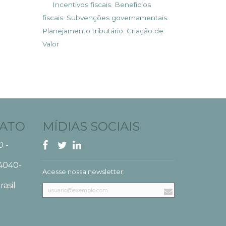
Incentivos fiscais. Benefícios
fiscais. Subvenções governamentais.
Planejamento tributário. Criação de
Valor
TATO
MÍDIAS SOCIAIS
0 -
4040-
Acesse nossa newsletter:
rasil