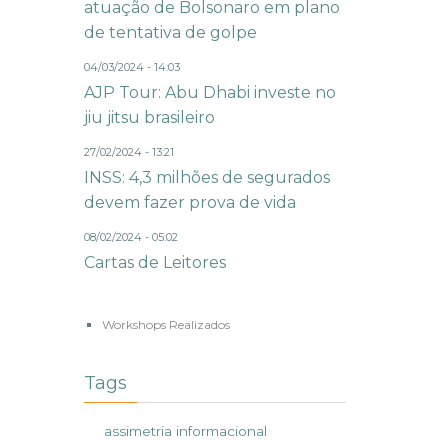
atuação de Bolsonaro em plano
de tentativa de golpe
04/03/2024 - 14:03
AJP Tour: Abu Dhabi investe no
jiu jitsu brasileiro
27/02/2024 - 13:21
INSS: 4,3 milhões de segurados
devem fazer prova de vida
08/02/2024 - 05:02
Cartas de Leitores
Workshops Realizados
Tags
assimetria informacional