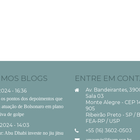
IMOS BLOGS
ENTRE EM CON
Av. Bandeirantes, 390
2024 - 16:36
Sala 03
 os pontos dos depoimentos que
Monte Alegre - CEP 1
 atuação de Bolsonaro em plano
905
tiva de golpe
Ribeirão Preto - SP / B
FEA-RP / USP
2024 - 14:03
+55 (16) 3602-0503
: Abu Dhabi investe no jiu jitsu
amauryjr@fearp.usp.br