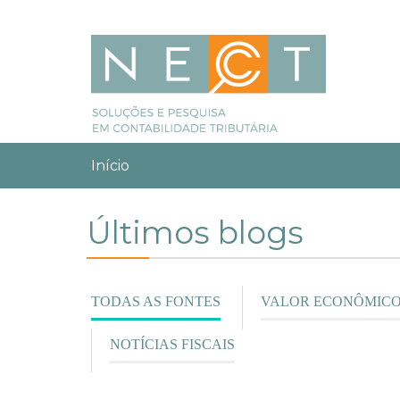
Pular para o conteúdo principal
Você está aqui:
Início
Últimos blogs
TODAS AS FONTES
(ABA
VALOR ECONÔMIC
ATIVA)
NOTÍCIAS FISCAIS