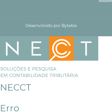
brasileir
Desenvolvido por Bytebio
NECCT
Erro