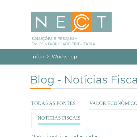
Pular para o conteúdo principal
Você está aqui:
Início
Workshop
Blog - Notícias Fisca
TODAS AS FONTES
VALOR ECONÔMIC
NOTÍCIAS FISCAIS
(ABA
ATIVA)
Não há notícias cadastradas.