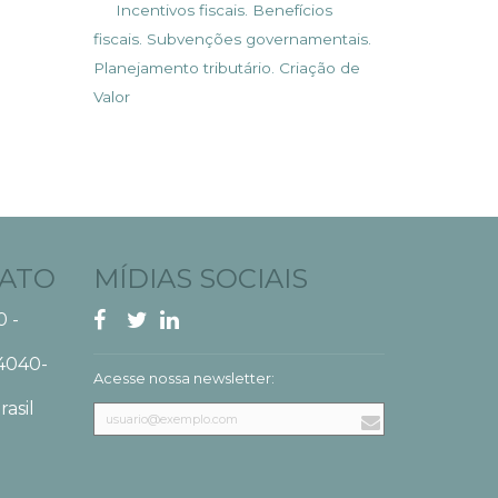
Incentivos fiscais. Benefícios
fiscais. Subvenções governamentais.
Planejamento tributário. Criação de
Valor
TATO
MÍDIAS SOCIAIS
0 -
4040-
Acesse nossa newsletter:
rasil