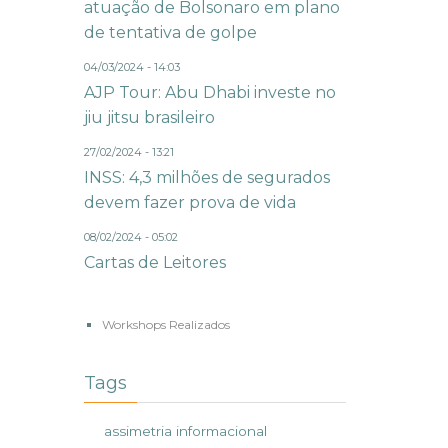
atuação de Bolsonaro em plano
de tentativa de golpe
04/03/2024 - 14:03
AJP Tour: Abu Dhabi investe no
jiu jitsu brasileiro
27/02/2024 - 13:21
INSS: 4,3 milhões de segurados
devem fazer prova de vida
08/02/2024 - 05:02
Cartas de Leitores
Workshops Realizados
Tags
assimetria informacional