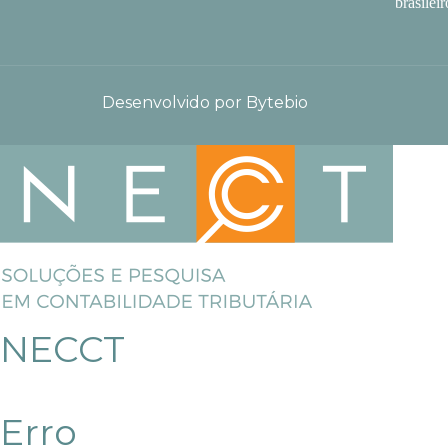
brasileir
Desenvolvido por Bytebio
NECCT
Erro