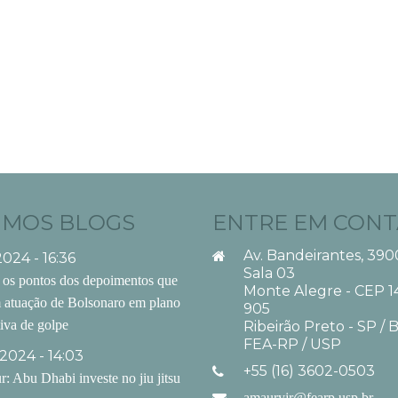
IMOS BLOGS
ENTRE EM CON
Av. Bandeirantes, 390
2024 - 16:36
Sala 03
 os pontos dos depoimentos que
Monte Alegre - CEP 1
 atuação de Bolsonaro em plano
905
tiva de golpe
Ribeirão Preto - SP / B
FEA-RP / USP
2024 - 14:03
+55 (16) 3602-0503
: Abu Dhabi investe no jiu jitsu
amauryjr@fearp.usp.br