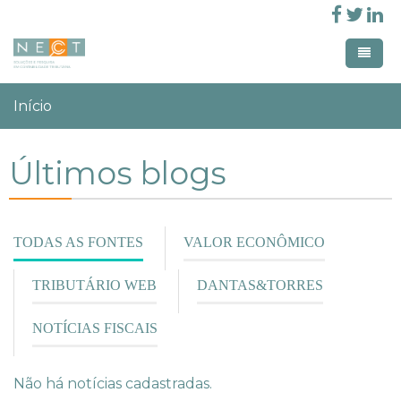
Pular para o conteúdo principal
Você está aqui:
Início
Home
Home Creative
Últimos blogs
Área de atuação
Home Creative Parallax
Linhas de pesquisa
Workshop
Membros
TODAS AS FONTES
(ABA
VALOR ECONÔMICO
Produção Acadêmica
ATIVA)
Parceiros
Workshops Realizados
Pages
Revistas
TRIBUTÁRIO WEB
DANTAS&TORRES
Estudos em Contabilidade e
Entrar
NOTÍCIAS FISCAIS
Tributação
Não há notícias cadastradas.